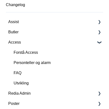
Changelog
Assist
Butler
Forstå Assist
Access
Scan, oprett og slett RFID-tags
Forstå Butler
FAQ
FAQ
Forstå Access
Funksjoner
Kjernefunksjoner
Personteller og alarm
Utvikling
Tilkjøpsfunksjoner
FAQ
Sett opp Butler for biblioteket ditt
Utvikling
Redia Admin
Support
Poster
Utvikling
Forstå Redia Admin