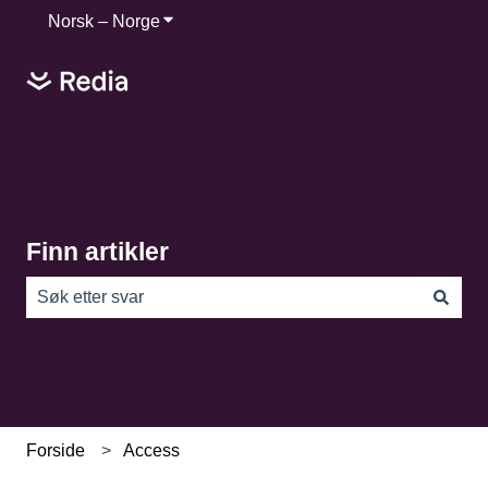
Norsk – Norge
Vis undermeny for oversettelser
Finn artikler
Det finnes ingen forslag fordi søkefeltet er tomt.
Forside
Access