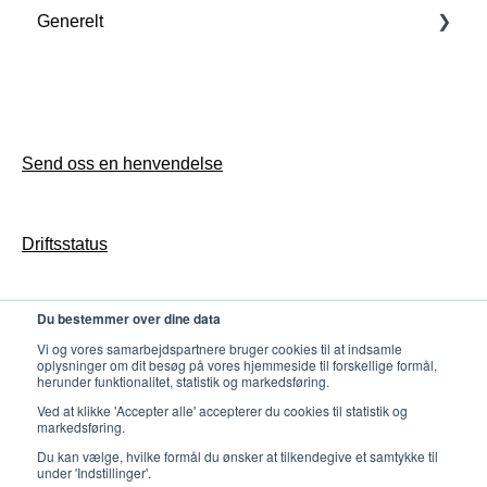
Generelt
FAQ
Konfigurasjon
Generelt
Drift
Access konfigurasjon & drift
Opprett supportsak
Butler konfigurasjon & drift
Send oss en henvendelse
Gates konfigurasjon & drift
Driftsstatus
Counter konfigurasjon & drift
Utvikling
Du bestemmer over dine data
Personvern
Vi og vores samarbejdspartnere bruger cookies til at indsamle
oplysninger om dit besøg på vores hjemmeside til forskellige formål,
herunder funktionalitet, statistik og markedsføring.
Ved at klikke 'Accepter alle' accepterer du cookies til statistik og
markedsføring.
Du kan vælge, hvilke formål du ønsker at tilkendegive et samtykke til
under 'Indstillinger'.