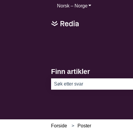
Norsk – Norge
Vis undermeny for ove
Finn artikler
Det finnes ingen forslag fordi søkefel
Forside
Poster