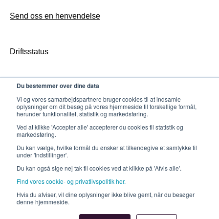
Butler konfigurasjon & drift
Send oss en henvendelse
Gates konfigurasjon & drift
Driftsstatus
Counter konfigurasjon & drift
Utvikling
Du bestemmer over dine data
Personvern
Vi og vores samarbejdspartnere bruger cookies til at indsamle
oplysninger om dit besøg på vores hjemmeside til forskellige formål,
herunder funktionalitet, statistik og markedsføring.
Ved at klikke 'Accepter alle' accepterer du cookies til statistik og
markedsføring.
Du kan vælge, hvilke formål du ønsker at tilkendegive et samtykke til
under 'Indstillinger'.
Du kan også sige nej tak til cookies ved at klikke på 'Afvis alle'.
Find vores cookie- og privatlivspolitik her.
Kontakt Redia support tlf.: +45 70
Copyright © 2025,
Hvis du afviser, vil dine oplysninger ikke blive gemt, når du besøger
denne hjemmeside.
20 11 30
Redia A/S