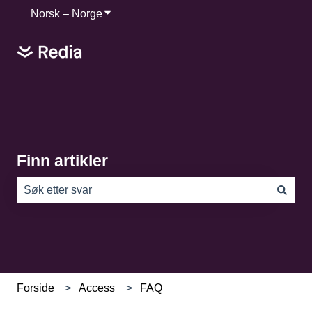
Norsk – Norge
Vis undermeny for oversettelser
Finn artikler
Det finnes ingen forslag fordi søkefeltet er tomt.
Forside
Access
FAQ