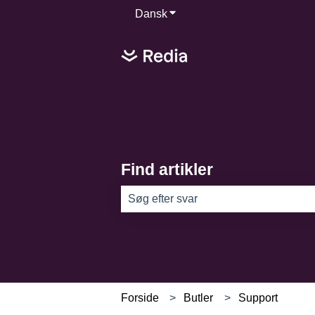
Dansk
Vis undermenu for oversættel
Find artikler
Der er ingen forslag, da søgefeltet er
Forside
Butler
Support