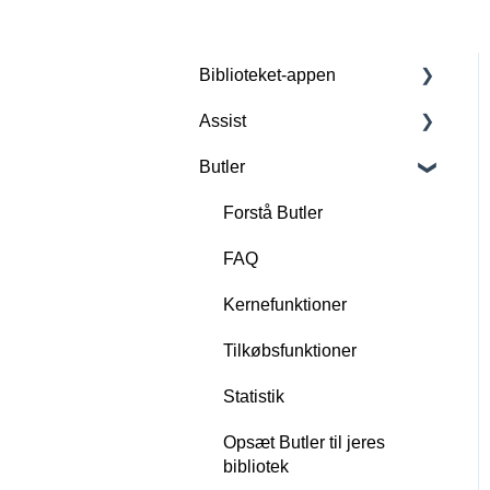
Biblioteket-appen
Assist
Forstå Biblioteket-appen
Butler
Basisfunktioner
Forstå Assist
Tilkøbsfunktioner: All-in-
Scan, opret og slet RFID-
Forstå Butler
One
tags
FAQ
Tilkøbsfunktion: Lån &
FAQ
Kernefunktioner
Aflever
Funktioner
Tilkøbsfunktioner
Tilkøbsfunktion: Kø+
Opsæt appen til jeres
Statistik
Tilkøbsfunktion: Flerbruger
bibliotek
Opsæt Butler til jeres
Tilkøbsfunktion:
Udvikling
bibliotek
Servicemeddelelser