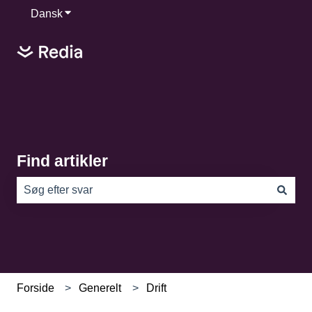
Dansk
Vis undermenu for oversættelser
Find artikler
Der er ingen forslag, da søgefeltet er tomt.
Forside
Generelt
Drift