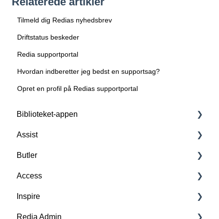
Relaterede artikler
Tilmeld dig Redias nyhedsbrev
Driftstatus beskeder
Redia supportportal
Hvordan indberetter jeg bedst en supportsag?
Opret en profil på Redias supportportal
Biblioteket-appen
Assist
Forstå Biblioteket-appen
Butler
Basisfunktioner
Forstå Assist
Access
Tilkøbsfunktioner: All-in-One
Scan, opret og slet RFID-tags
Forstå Butler
Inspire
Tilkøbsfunktion: Lån & Aflever
FAQ
FAQ
Forstå Access
Redia Admin
Tilkøbsfunktion: Kø+
Funktioner
Kernefunktioner
Persontæller og alarm
Forstå Inspire