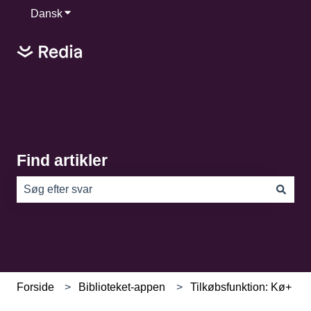
Dansk
Vis undermenu for oversættelser
Find artikler
Der er ingen forslag, da søgefeltet er tomt.
Forside
Biblioteket-appen
Tilkøbsfunktion: Kø+