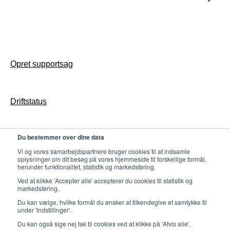
Opsæt Butler til jeres bibliotek
Generelt
FAQ
Drift
Support
Access konfiguration & drift
Opsætning
Opret supportsag
Udvikling
Biblioteket-app drift
Tilmeld dig Nyhedsbrev
Opret supportsag
Butler konfiguration & drift
Driftstatus
Gates konfiguration & drift
Counter konfiguration & drift
Du bestemmer over dine data
Persondatapolitik
Udvikling
Vi og vores samarbejdspartnere bruger cookies til at indsamle
oplysninger om dit besøg på vores hjemmeside til forskellige formål,
herunder funktionalitet, statistik og markedsføring.
Ved at klikke 'Accepter alle' accepterer du cookies til statistik og
markedsføring.
Du kan vælge, hvilke formål du ønsker at tilkendegive et samtykke til
under 'Indstillinger'.
Du kan også sige nej tak til cookies ved at klikke på 'Afvis alle'.