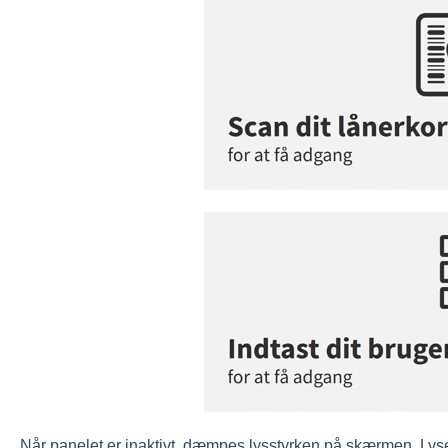
Når panelet er inaktivt, dæmpes lysstyrken på skærmen. Lyse