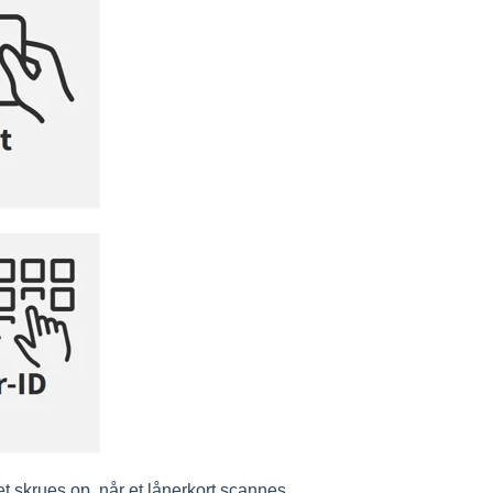
t skrues op, når et lånerkort scannes