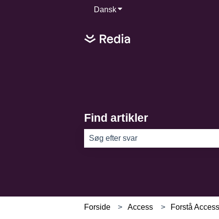
Dansk
Vis undermenu for oversættel
Find artikler
Der er ingen forslag, da søgefeltet er
Forside
Access
Forstå Acces