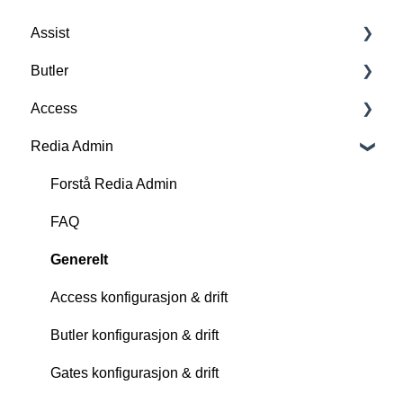
Assist
Butler
Forstå Assist
Access
Scan, oprett og slett RFID-tags
Forstå Butler
Redia Admin
FAQ
FAQ
Forstå Access
Funksjoner
Kjernefunksjoner
Personteller og alarm
Forstå Redia Admin
Utvikling
Tilkjøpsfunksjoner
FAQ
FAQ
Sett opp Butler for biblioteket ditt
Utvikling
Generelt
Support
Access konfigurasjon & drift
Utvikling
Butler konfigurasjon & drift
Gates konfigurasjon & drift