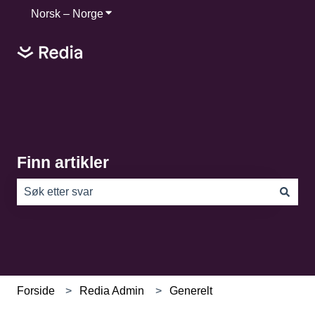
Norsk – Norge
Vis undermeny for oversettelser
Finn artikler
Det finnes ingen forslag fordi søkefeltet er tomt.
Forside
Redia Admin
Generelt