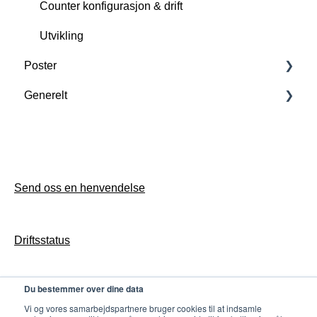
Counter konfigurasjon & drift
Utvikling
Poster
Generelt
Konfigurasjon
Drift
Opprett supportsak
Send oss en henvendelse
Driftsstatus
Du bestemmer over dine data
Personvern
Vi og vores samarbejdspartnere bruger cookies til at indsamle