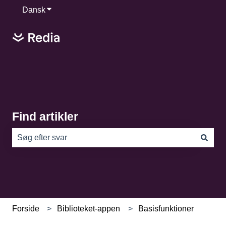
Dansk
Vis undermenu for oversættelser
Find artikler
Der er ingen forslag, da søgefeltet er tomt.
Forside
Biblioteket-appen
Basisfunktioner