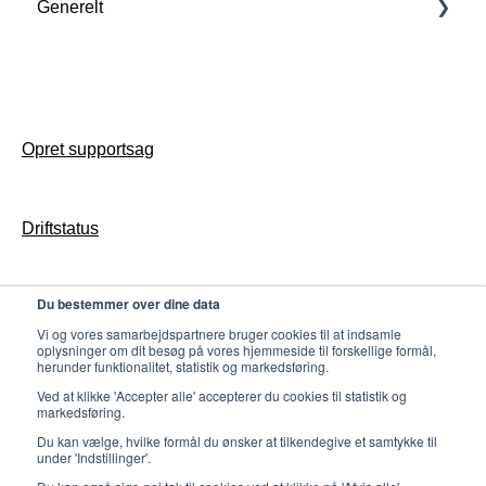
Generelt
Udvikling
Statistik
Udvikling
Opsætning
FAQ
Forstå Poster
Opsæt Butler til jeres bibliotek
Generelt
FAQ
Drift
Support
Access konfiguration & drift
Opsætning
Opret supportsag
Udvikling
Biblioteket-app drift
Tilmeld dig Nyhedsbrev
Opret supportsag
Butler konfiguration & drift
Driftstatus
Gates konfiguration & drift
Counter konfiguration & drift
Du bestemmer over dine data
Persondatapolitik
Udvikling
Vi og vores samarbejdspartnere bruger cookies til at indsamle
oplysninger om dit besøg på vores hjemmeside til forskellige formål,
herunder funktionalitet, statistik og markedsføring.
Ved at klikke 'Accepter alle' accepterer du cookies til statistik og
markedsføring.
Du kan vælge, hvilke formål du ønsker at tilkendegive et samtykke til
under 'Indstillinger'.