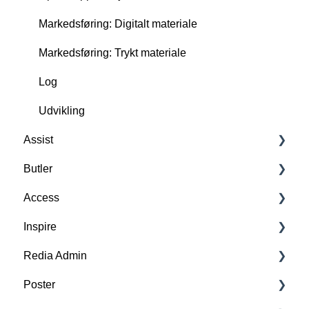
Markedsføring: Digitalt materiale
Markedsføring: Trykt materiale
Log
Udvikling
Assist
Butler
Forstå Assist
Access
Scan, opret og slet RFID-tags
Forstå Butler
Inspire
FAQ
FAQ
Forstå Access
Redia Admin
Funktioner
Kernefunktioner
Persontæller og alarm
Forstå Inspire
Poster
Opsæt appen til jeres bibliotek
Tilkøbsfunktioner
FAQ
FAQ
Forstå Redia Admin