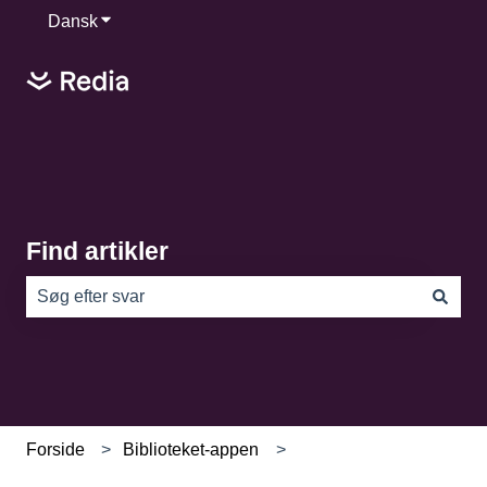
Dansk
Vis undermenu for oversættelser
Find artikler
Der er ingen forslag, da søgefeltet er tomt.
Forside
Biblioteket-appen