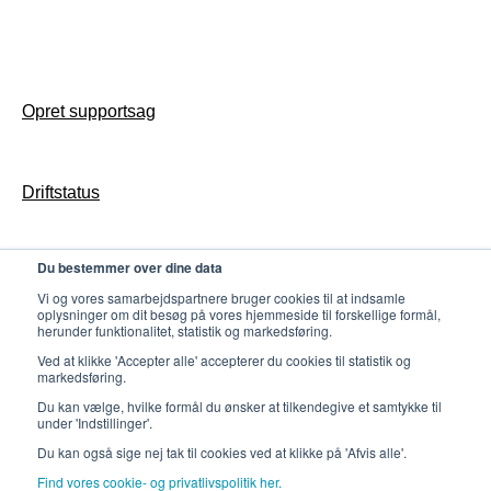
Notifikationer
Opsæt Butler til jeres bibliotek
Generelt
FAQ
Drift
Forsider og nyheder
Support
Access konfiguration & drift
Opsætning
Opret supportsag
FAQ
Udvikling
Biblioteket-app drift
Tilmeld dig Nyhedsbrev
Opret supportsag
Opsæt appen til jeres Bibliotek
Butler konfiguration & drift
Driftstatus
Markedsføring: Digitalt materiale
Gates konfiguration & drift
Markedsføring: Trykt materiale
Counter konfiguration & drift
Du bestemmer over dine data
Persondatapolitik
Log
Udvikling
Vi og vores samarbejdspartnere bruger cookies til at indsamle
oplysninger om dit besøg på vores hjemmeside til forskellige formål,
herunder funktionalitet, statistik og markedsføring.
Udvikling
Ved at klikke 'Accepter alle' accepterer du cookies til statistik og
markedsføring.
Du kan vælge, hvilke formål du ønsker at tilkendegive et samtykke til
under 'Indstillinger'.
Du kan også sige nej tak til cookies ved at klikke på 'Afvis alle'.
Find vores cookie- og privatlivspolitik her.