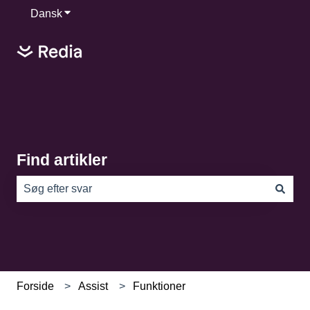
Dansk
Vis undermenu for oversættelser
Find artikler
Der er ingen forslag, da søgefeltet er tomt.
Forside
Assist
Funktioner