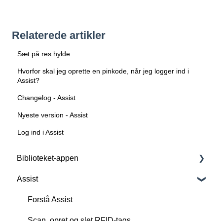
Relaterede artikler
Sæt på res.hylde
Hvorfor skal jeg oprette en pinkode, når jeg logger ind i
Assist?
Changelog - Assist
Nyeste version - Assist
Log ind i Assist
Biblioteket-appen
Assist
Forstå Biblioteket-appen
Basisfunktioner
Forstå Assist
Tilkøbsfunktioner: All-in-One
Scan, opret og slet RFID-tags