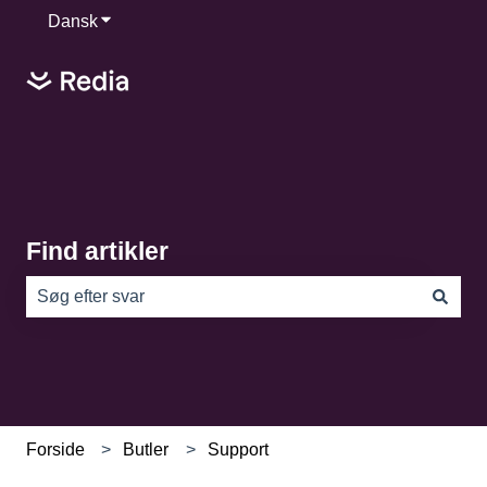
Dansk
Vis undermenu for oversættelser
Find artikler
Der er ingen forslag, da søgefeltet er tomt.
Forside
Butler
Support