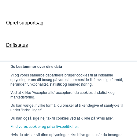
Opsæt appen til jeres Bibliotek
Access konfiguration & drift
Opsætning
Opret supportsag
Markedsføring: Digitalt materiale
Biblioteket-app drift
Tilmeld dig Nyhedsbrev
Opret supportsag
Markedsføring: Trykt materiale
Butler konfiguration & drift
Driftstatus
Log
Gates konfiguration & drift
Udvikling
Counter konfiguration & drift
Du bestemmer over dine data
Persondatapolitik
Udvikling
Vi og vores samarbejdspartnere bruger cookies til at indsamle
oplysninger om dit besøg på vores hjemmeside til forskellige formål,
herunder funktionalitet, statistik og markedsføring.
Ved at klikke 'Accepter alle' accepterer du cookies til statistik og
markedsføring.
Du kan vælge, hvilke formål du ønsker at tilkendegive et samtykke til
under 'Indstillinger'.
Du kan også sige nej tak til cookies ved at klikke på 'Afvis alle'.
Find vores cookie- og privatlivspolitik her.
Kontakt Redia support tlf.: +45
Copyright © 2025,
Hvis du afviser, vil dine oplysninger ikke blive gemt, når du besøger