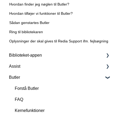
Hvordan finder jeg nøglen til Butler?
Hvordan tilføjer vi funktioner til Butler?
Sådan genstartes Butler
Ring til bibliotekaren
Oplysninger der skal gives til Redia Support ifm. fejlsøgning
Biblioteket-appen
Assist
Forstå Biblioteket-appen
Butler
Basisfunktioner
Forstå Assist
Tilkøbsfunktioner: All-in-One
Scan, opret og slet RFID-tags
Forstå Butler
Tilkøbsfunktion: Lån & Aflever
FAQ
FAQ
Tilkøbsfunktion: Kø+
Funktioner
Kernefunktioner