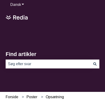
Dansk
Vis undermenu for oversættelser
Find artikler
Der er ingen forslag, da søgefeltet er tomt.
Forside
Poster
Opsætning