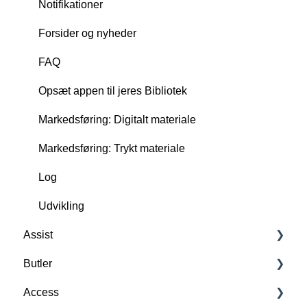
Notifikationer
Forsider og nyheder
FAQ
Opsæt appen til jeres Bibliotek
Markedsføring: Digitalt materiale
Markedsføring: Trykt materiale
Log
Udvikling
Assist
Butler
Forstå Assist
Access
Scan, opret og slet RFID-tags
Forstå Butler