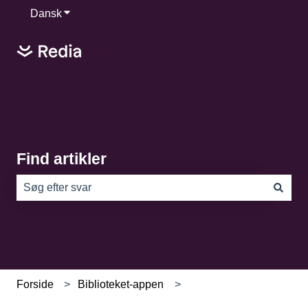
Dansk
Vis undermenu for oversættelser
Find artikler
Der er ingen forslag, da søgefeltet er tomt.
Forside
Biblioteket-appen