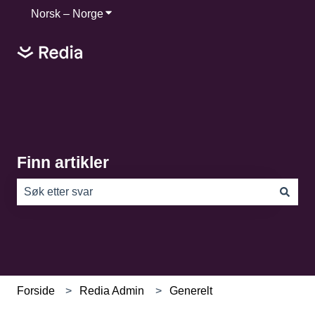
Norsk – Norge
Vis undermeny for oversettelser
Finn artikler
Det finnes ingen forslag fordi søkefeltet er tomt.
Forside
Redia Admin
Generelt