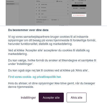
Du bestemmer over dine data
Vi og vores samarbejdspartnere bruger cookies til at indsamle
oplysninger om dit besøg på vores hjemmeside til forskellige formål,
herunder funktionalitet, statistik og markedsføring.
Planlegg utgivelse
Ved at klikke 'Accepter alle' accepterer du cookies til statistik og
markedsføring.
Både under “Oppsett” og “Spørsmål” kan dere se på
Du kan vælge, hvilke formål du ønsker at tilkendegive et samtykke til
høyre side hvilken status spørreundersøkelsen har og
under 'Indstillinger'.
hvilket tidsrom den er planlagt å være aktiv. Statusene
Du kan også sige nej tak til cookies ved at klikke på 'Afvis alle'.
tilsvarer dem fra oversikten. Det vil si:
Find vores cookie- og privatlivspolitik her.
Aktiv
Hvis du afviser, vil dine oplysninger ikke blive gemt, når du besøger
denne hjemmeside.
Undersøkelsen er aktiv og kan
Indstillinger
Accepter alle
Afvis alle
besvares i Redia Admin under
menypunktet “Svar” samt i produktet