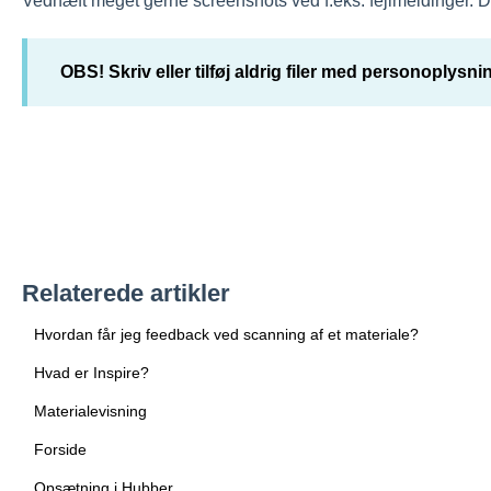
Vedhæft meget gerne screenshots ved f.eks. fejlmeldinger. Det
OBS! Skriv eller tilføj aldrig filer med personoplysn
Relaterede artikler
Hvordan får jeg feedback ved scanning af et materiale?
Hvad er Inspire?
Materialevisning
Forside
Opsætning i Hubber