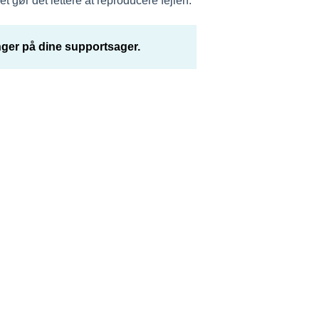
 gør det lettere at reproducere fejlen.
inger på dine supportsager.