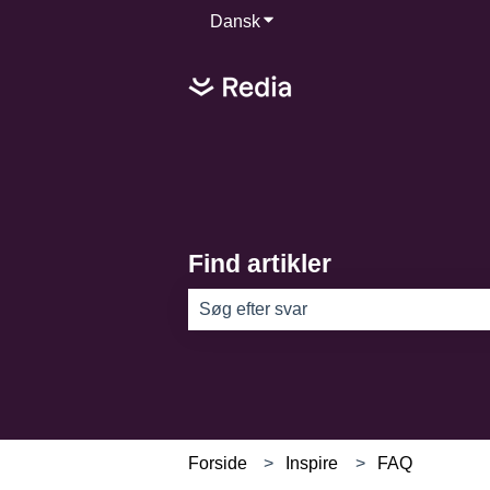
Dansk
Vis undermenu for oversættel
Find artikler
Der er ingen forslag, da søgefeltet er
Forside
Inspire
FAQ