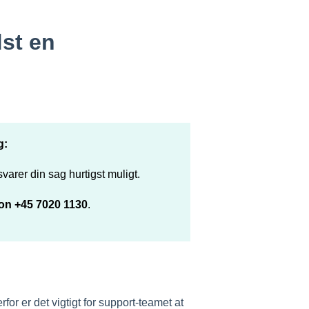
dst en
g:
varer din sag hurtigst muligt.
fon +45 7020 1130
.
rfor er det vigtigt for support-teamet at