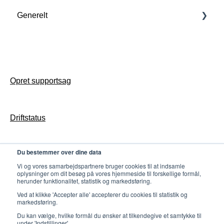
Generelt
Udvikling
Statistik
Udvikling
Opsætning
FAQ
Forstå Poster
Opsæt Butler til jeres bibliotek
Generelt
FAQ
Drift
Support
Access konfiguration & drift
Opsætning
Opret supportsag
Udvikling
Biblioteket-app drift
Tilmeld dig Nyhedsbrev
Opret supportsag
Butler konfiguration & drift
Driftstatus
Gates konfiguration & drift
Counter konfiguration & drift
Du bestemmer over dine data
Persondatapolitik
Udvikling
Vi og vores samarbejdspartnere bruger cookies til at indsamle
oplysninger om dit besøg på vores hjemmeside til forskellige formål,
herunder funktionalitet, statistik og markedsføring.
Ved at klikke 'Accepter alle' accepterer du cookies til statistik og
markedsføring.
Du kan vælge, hvilke formål du ønsker at tilkendegive et samtykke til
under 'Indstillinger'.