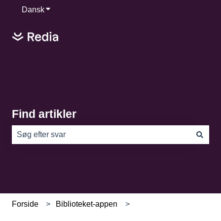
Dansk
Vis undermenu for oversættelser
Find artikler
Der er ingen forslag, da søgefeltet er tomt.
Forside
Biblioteket-appen