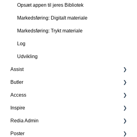
Opsæt appen til jeres Bibliotek
Markedsføring: Digitalt materiale
Markedsføring: Trykt materiale
Log
Udvikling
Assist
Butler
Forstå Assist
Access
Scan, opret og slet RFID-tags
Forstå Butler
Inspire
FAQ
FAQ
Forstå Access
Redia Admin
Funktioner
Kernefunktioner
Persontæller og alarm
Forstå Inspire
Poster
Opsæt appen til jeres bibliotek
Tilkøbsfunktioner
FAQ
FAQ
Forstå Redia Admin