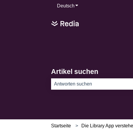
Deutsch
Untermenü für Übersetzun
Artikel suchen
Es gibt keine Vorschläge, da das Such
Startseite
Die Library App versteh