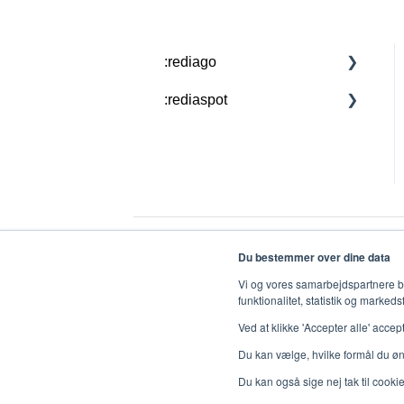
:rediago
:rediaspot
Die Library App verstehen
Zusatzfunktion:
:rediaspot verstehen
Warteschlange+
Du bestemmer over dine data
Vi og vores samarbejdspartnere br
funktionalitet, statistik og markeds
Kontakt Redia support tlf.: +45 702011
Ved at klikke 'Accepter alle' accep
Du kan vælge, hvilke formål du ønsk
Du kan også sige nej tak til cookies