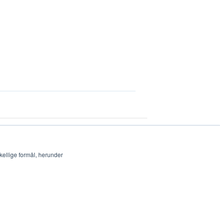
kellige formål, herunder
Copyright © 2026, Redia A/S