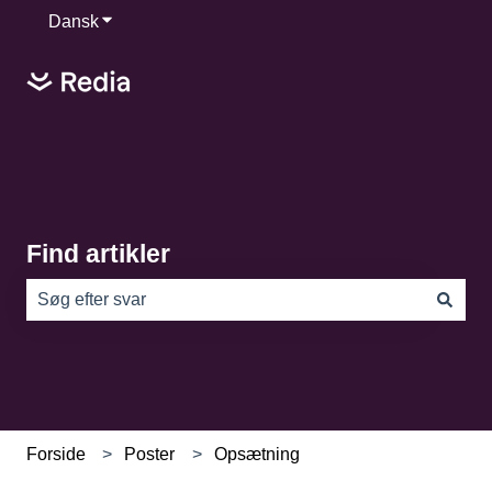
Dansk
Vis undermenu for oversættelser
Find artikler
Der er ingen forslag, da søgefeltet er tomt.
Forside
Poster
Opsætning