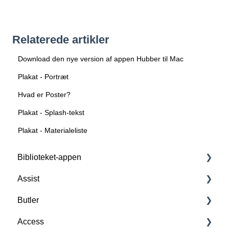
Relaterede artikler
Download den nye version af appen Hubber til Mac
Plakat - Portræt
Hvad er Poster?
Plakat - Splash-tekst
Plakat - Materialeliste
Biblioteket-appen
Assist
Forstå Biblioteket-appen
Butler
Basisfunktioner
Forstå Assist
Access
Tilkøbsfunktioner: All-in-One
Scan, opret og slet RFID-tags
Forstå Butler