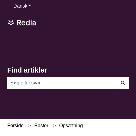
Dansk
Vis undermenu for oversættelser
Find artikler
Der er ingen forslag, da søgefeltet er tomt.
Forside
Poster
Opsætning