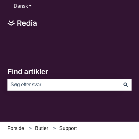
Dansk
Vis undermenu for oversættelser
Find artikler
Der er ingen forslag, da søgefeltet er tomt.
Forside
Butler
Support