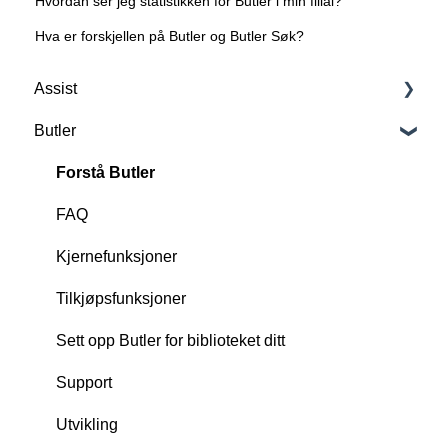
Hvordan ser jeg statistikken for Butler i min filial?
Hva er forskjellen på Butler og Butler Søk?
Assist
Butler
Forstå Assist
Scan, oprett og slett RFID-tags
Forstå Butler
FAQ
FAQ
Funksjoner
Kjernefunksjoner
Utvikling
Tilkjøpsfunksjoner
Sett opp Butler for biblioteket ditt
Support
Utvikling