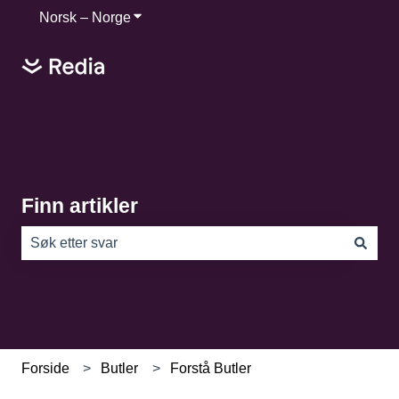
Norsk – Norge
Vis undermeny for oversettelser
Finn artikler
Det finnes ingen forslag fordi søkefeltet er tomt.
Forside
Butler
Forstå Butler