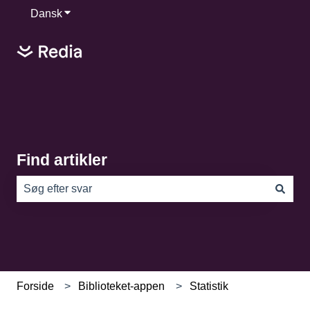
Dansk
Vis undermenu for oversættelser
Find artikler
Der er ingen forslag, da søgefeltet er tomt.
Forside
Biblioteket-appen
Statistik