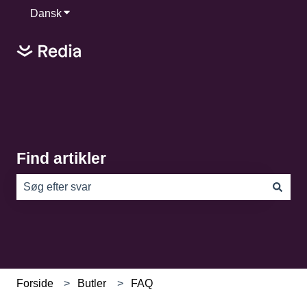
Dansk
Vis undermenu for oversættelser
Find artikler
Der er ingen forslag, da søgefeltet er tomt.
Forside
Butler
FAQ