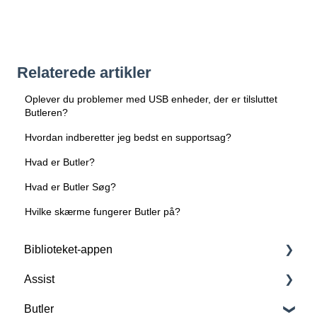
Relaterede artikler
Oplever du problemer med USB enheder, der er tilsluttet
Butleren?
Hvordan indberetter jeg bedst en supportsag?
Hvad er Butler?
Hvad er Butler Søg?
Hvilke skærme fungerer Butler på?
Biblioteket-appen
Assist
Forstå Biblioteket-appen
Butler
Basisfunktioner
Forstå Assist