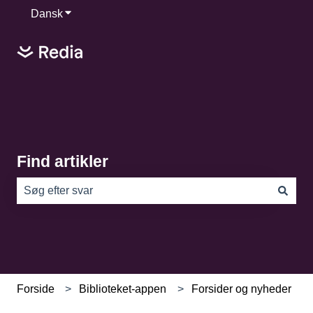
Dansk
Vis undermenu for oversættelser
Find artikler
Der er ingen forslag, da søgefeltet er tomt.
Forside
Biblioteket-appen
Forsider og nyheder