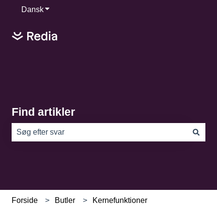
Dansk
Vis undermenu for oversættelser
Find artikler
Der er ingen forslag, da søgefeltet er tomt.
Forside
Butler
Kernefunktioner