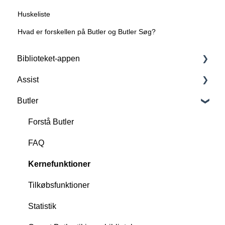
Huskeliste
Hvad er forskellen på Butler og Butler Søg?
Biblioteket-appen
Assist
Forstå Biblioteket-appen
Butler
Basisfunktioner
Forstå Assist
Tilkøbsfunktioner: All-in-One
Scan, opret og slet RFID-tags
Forstå Butler
Tilkøbsfunktion: Lån & Aflever
FAQ
FAQ
Tilkøbsfunktion: Kø+
Funktioner
Kernefunktioner
Tilkøbsfunktion: Flerbruger
Opsæt appen til jeres bibliotek
Tilkøbsfunktioner
Tilkøbsfunktion: Servicemeddelelser
Udvikling
Statistik